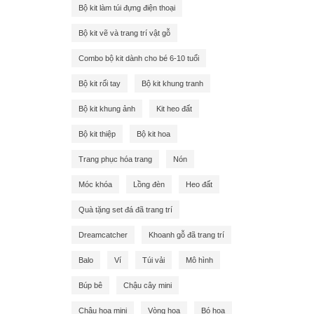
Bộ kit làm túi đựng điện thoại
Bộ kit vẽ và trang trí vật gỗ
Combo bộ kit dành cho bé 6-10 tuổi
Bộ kit rối tay
Bộ kit khung tranh
Bộ kit khung ảnh
Kit heo đất
Bộ kit thiệp
Bộ kit hoa
Trang phục hóa trang
Nón
Móc khóa
Lồng đèn
Heo đất
Quà tặng set đá đã trang trí
Dreamcatcher
Khoanh gỗ đã trang trí
Balo
Ví
Túi vải
Mô hình
Búp bê
Chậu cây mini
Chậu hoa mini
Vòng hoa
Bó hoa