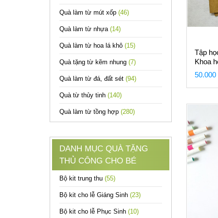
Quà làm từ mút xốp
(46)
Quà làm từ nhựa
(14)
Quà làm từ hoa lá khô
(15)
Tập họ
Khoa h
Quà tặng từ kẽm nhung
(7)
50.000
Quà làm từ đá, đất sét
(94)
Quà từ thủy tinh
(140)
Quà làm từ tồng hợp
(280)
DANH MỤC QUÀ TẶNG
THỦ CÔNG CHO BÉ
Bộ kit trung thu
(55)
Bộ kit cho lễ Giáng Sinh
(23)
Bộ kit cho lễ Phục Sinh
(10)