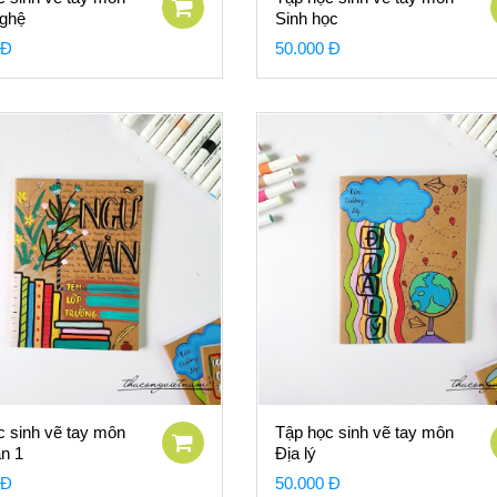
ghệ
Sinh học
 Đ
50.000 Đ
c sinh vẽ tay môn
Tập học sinh vẽ tay môn
n 1
Địa lý
 Đ
50.000 Đ