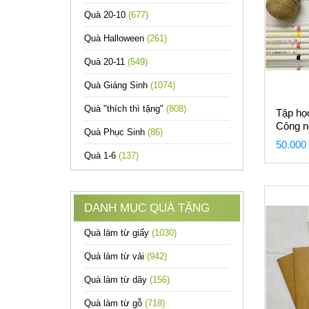
Quà 20-10
(677)
Quà Halloween
(261)
Quà 20-11
(549)
Quà Giáng Sinh
(1074)
Quà "thích thì tặng"
(808)
Tập họ
Công n
Quà Phục Sinh
(86)
50.000
Quà 1-6
(137)
DANH MỤC QUÀ TẶNG
Quà làm từ giấy
(1030)
Quà làm từ vải
(942)
Quà làm từ dây
(156)
Quà làm từ gỗ
(718)