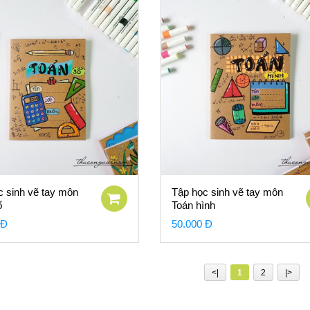
c sinh vẽ tay môn
Tập học sinh vẽ tay môn
ố
Toán hình
 Đ
50.000 Đ
<|
1
2
|>