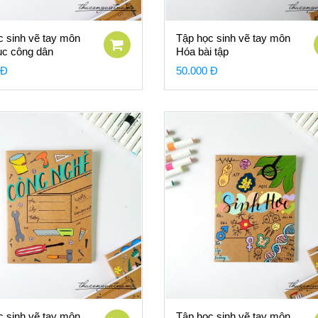
c sinh vẽ tay môn
Tập học sinh vẽ tay môn
ục công dân
Hóa bài tập
 Đ
50.000 Đ
c sinh vẽ tay môn
Tập học sinh vẽ tay môn