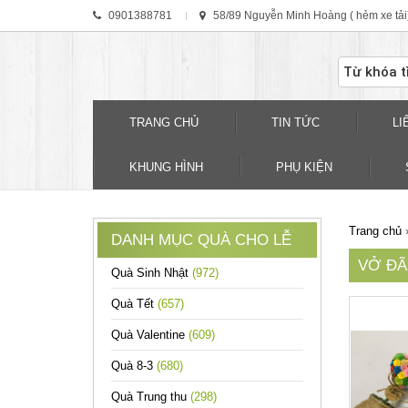
0901388781
58/89 Nguyễn Minh Hoàng ( hẻm xe tải
TRANG CHỦ
TIN TỨC
LI
KHUNG HÌNH
PHỤ KIỆN
Trang chủ
DANH MỤC QUÀ CHO LỄ
VỞ ĐÃ
Quà Sinh Nhật
(972)
Quà Tết
(657)
Quà Valentine
(609)
Quà 8-3
(680)
Quà Trung thu
(298)