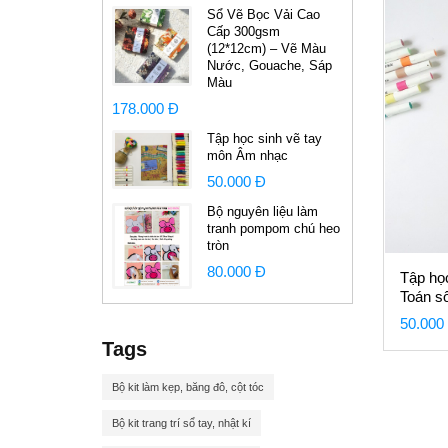
Sổ Vẽ Bọc Vải Cao
Cấp 300gsm
(12*12cm) – Vẽ Màu
Nước, Gouache, Sáp
Màu
178.000 Đ
Tập học sinh vẽ tay
môn Âm nhạc
50.000 Đ
Bộ nguyên liệu làm
tranh pompom chú heo
tròn
80.000 Đ
Tập họ
Toán s
50.000
Tags
Bộ kit làm kẹp, băng đô, cột tóc
Bộ kit trang trí sổ tay, nhật kí