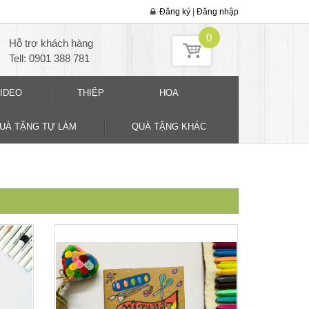
Đăng ký
|
Đăng nhập
0
Hỗ trợ khách hàng
Tell: 0901 388 781
IDEO
THIỆP
HOA
QUÀ TẶNG TỰ LÀM
QUÀ TẶNG KHÁC