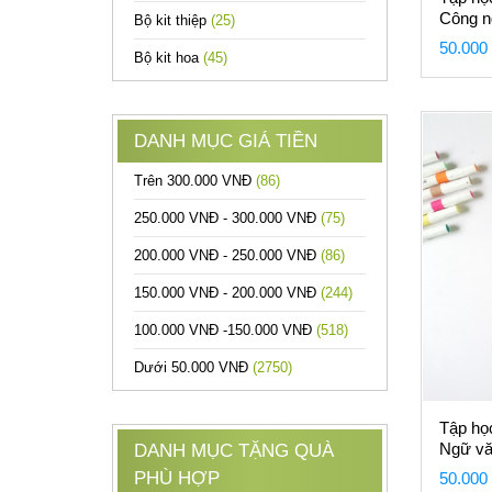
Công n
Bộ kit thiệp
(25)
50.000
Bộ kit hoa
(45)
DANH MỤC GIÁ TIỀN
Trên 300.000 VNĐ
(86)
250.000 VNĐ - 300.000 VNĐ
(75)
200.000 VNĐ - 250.000 VNĐ
(86)
150.000 VNĐ - 200.000 VNĐ
(244)
100.000 VNĐ -150.000 VNĐ
(518)
Dưới 50.000 VNĐ
(2750)
Tập họ
Ngữ vă
DANH MỤC TẶNG QUÀ
PHÙ HỢP
50.000