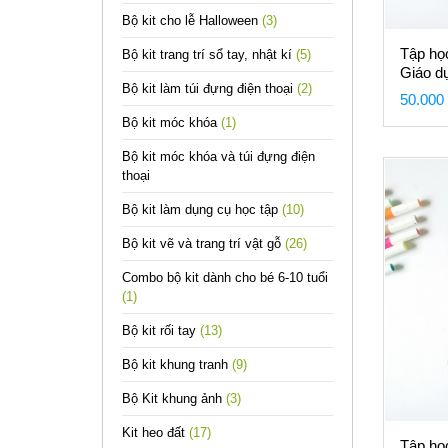
Bộ kit cho lễ Halloween
(3)
Tập họ
Bộ kit trang trí sổ tay, nhật kí
(5)
Giáo d
Bộ kit làm túi đựng điện thoại
(2)
50.000
Bộ kit móc khóa
(1)
Bộ kit móc khóa và túi đựng điện
thoại
Bộ kit làm dụng cụ học tập
(10)
Bộ kit vẽ và trang trí vật gỗ
(26)
Combo bộ kit dành cho bé 6-10 tuổi
(1)
Bộ kit rối tay
(13)
Bộ kit khung tranh
(9)
Bộ Kit khung ảnh
(3)
Kit heo đất
(17)
Tập họ