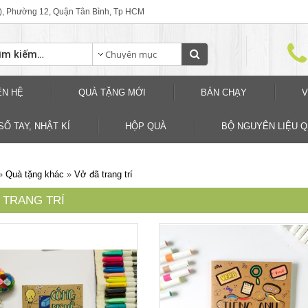
), Phường 12, Quận Tân Bình, Tp HCM
ÊN HỆ
QUÀ TẶNG MỚI
BÁN CHẠY
V
SỐ TAY, NHẬT KÍ
HỘP QUÀ
BỘ NGUYÊN LIỆU 
»
Quà tặng khác
»
Vở đã trang trí
 TRANG TRÍ