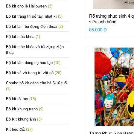
Bộ kit cho lễ Halloween
(3)
Rổ trứng phục sinh 4 
Bộ kit trang trí sổ tay, nhật kí
(5)
siêu anh hùng
Bộ kit làm túi đựng điện thoại
(2)
85.000 Đ
Bộ kit móc khóa
(1)
Bộ kit móc khóa và túi đựng điện
thoại
Bộ kit làm dụng cụ học tập
(10)
Bộ kit vẽ và trang trí vật gỗ
(26)
Combo bộ kit dành cho bé 6-10 tuổi
(1)
Bộ kit rối tay
(13)
Bộ kit khung tranh
(9)
Bộ Kit khung ảnh
(3)
Kit heo đất
(17)
Trứng Phục Sinh Batm