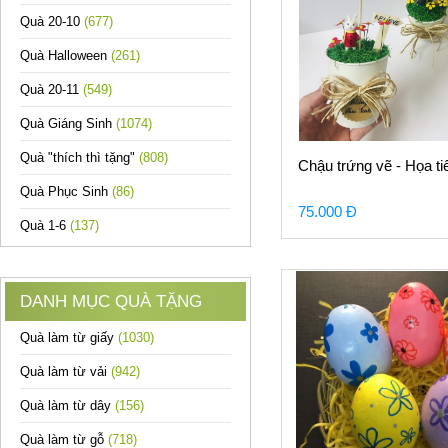
Quà 20-10
(677)
Quà Halloween
(261)
Quà 20-11
(549)
Quà Giáng Sinh
(1074)
Quà "thích thì tặng"
(808)
Chậu trứng vẽ - Họa ti
Quà Phục Sinh
(86)
75.000 Đ
Quà 1-6
(137)
DANH MỤC QUÀ TẶNG
Quà làm từ giấy
(1030)
Quà làm từ vải
(942)
Quà làm từ dây
(156)
Quà làm từ gỗ
(718)