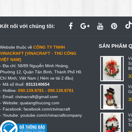
Kết nối với chúng tôi:
SẢN PHẨM 
Website thuộc về
CÔNG TY TNHH
VINACRAFT [VINACRAFT - THỦ CÔNG
V
VIỆT NAM]
S
- Địa chỉ: 58/89 Nguyễn Minh Hoàng,
B
Phường 12, Quận Tân Bình, Thành Phố Hồ
3
Chí Minh, Việt Nam ( Hẻm xe tải 2 đầu)
- Mã số thuế:
0313140654
V
- Hotline:
090.139.8781 - 090.138.8781
Gi
- Email:
ctvinacraft@gmail.com
3
- Website:
quatangthucong.com
- Facebook:
facebook.com/ctvinacraft
- Youtube:
youtube.com/c/vinacraftcompany
V
S
T