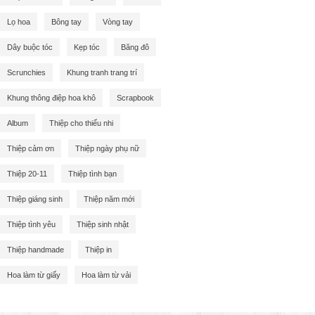
Lọ hoa
Bông tay
Vòng tay
Dây buộc tóc
Kẹp tóc
Băng đô
Scrunchies
Khung tranh trang trí
Khung thông điệp hoa khô
Scrapbook
Album
Thiệp cho thiếu nhi
Thiệp cảm ơn
Thiệp ngày phụ nữ
Thiệp 20-11
Thiệp tình bạn
Thiệp giáng sinh
Thiệp năm mới
Thiệp tình yêu
Thiệp sinh nhật
Thiệp handmade
Thiệp in
Hoa làm từ giấy
Hoa làm từ vải