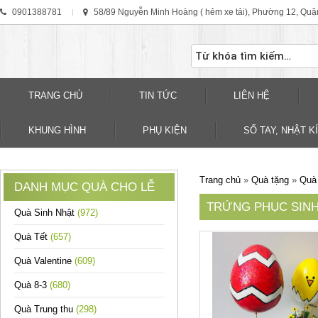
0901388781
58/89 Nguyễn Minh Hoàng ( hẻm xe tải), Phường 12, Quậ
TRANG CHỦ
TIN TỨC
LIÊN HỆ
KHUNG HÌNH
PHỤ KIỆN
SỐ TAY, NHẬT KÍ
Trang chủ
»
Quà tặng
»
Quà 
DANH MỤC QUÀ CHO LỄ
TRỨNG PHỤC SIN
Quà Sinh Nhật
(972)
Quà Tết
(657)
Quà Valentine
(609)
Quà 8-3
(680)
Quà Trung thu
(298)