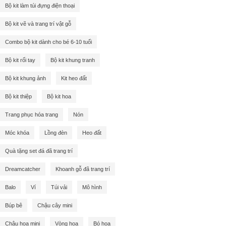
Bộ kit làm túi đựng điện thoại
Bộ kit vẽ và trang trí vật gỗ
Combo bộ kit dành cho bé 6-10 tuổi
Bộ kit rối tay
Bộ kit khung tranh
Bộ kit khung ảnh
Kit heo đất
Bộ kit thiệp
Bộ kit hoa
Trang phục hóa trang
Nón
Móc khóa
Lồng đèn
Heo đất
Quà tặng set đá đã trang trí
Dreamcatcher
Khoanh gỗ đã trang trí
Balo
Ví
Túi vải
Mô hình
Búp bê
Chậu cây mini
Chậu hoa mini
Vòng hoa
Bó hoa