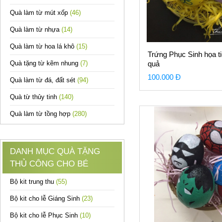
Quà làm từ mút xốp
(46)
Quà làm từ nhựa
(14)
Quà làm từ hoa lá khô
(15)
Trứng Phục Sinh họa ti
Quà tặng từ kẽm nhung
(7)
quả
100.000 Đ
Quà làm từ đá, đất sét
(94)
Quà từ thủy tinh
(140)
Quà làm từ tồng hợp
(280)
DANH MỤC QUÀ TẶNG
THỦ CÔNG CHO BÉ
Bộ kit trung thu
(55)
Bộ kit cho lễ Giáng Sinh
(23)
Bộ kit cho lễ Phục Sinh
(10)