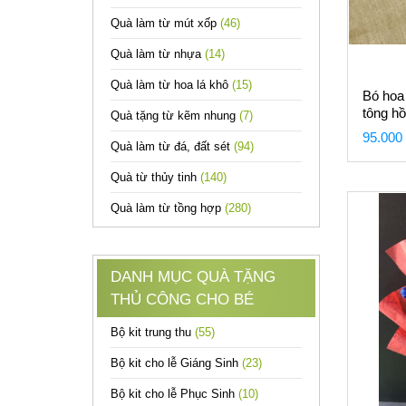
Quà làm từ mút xốp
(46)
Quà làm từ nhựa
(14)
Quà làm từ hoa lá khô
(15)
Bó hoa 
tông h
Quà tặng từ kẽm nhung
(7)
95.000
Quà làm từ đá, đất sét
(94)
Quà từ thủy tinh
(140)
Quà làm từ tồng hợp
(280)
DANH MỤC QUÀ TẶNG
THỦ CÔNG CHO BÉ
Bộ kit trung thu
(55)
Bộ kit cho lễ Giáng Sinh
(23)
Bộ kit cho lễ Phục Sinh
(10)