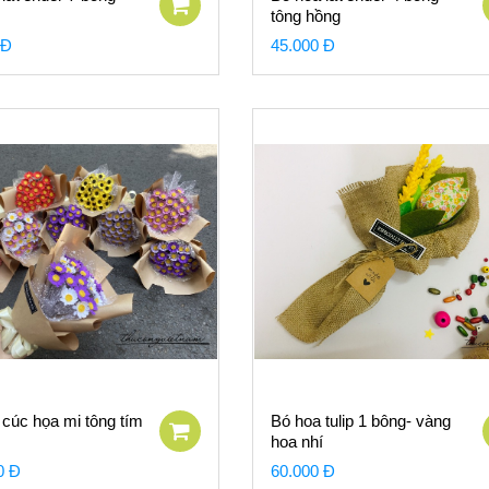
tông hồng
 Đ
45.000 Đ
cúc họa mi tông tím
Bó hoa tulip 1 bông- vàng
hoa nhí
0 Đ
60.000 Đ