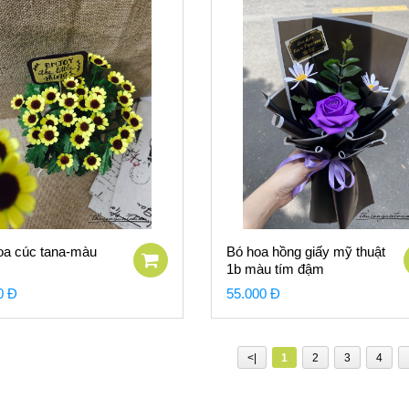
oa cúc tana-màu
Bó hoa hồng giấy mỹ thuật
1b màu tím đậm
0 Đ
55.000 Đ
<|
1
2
3
4