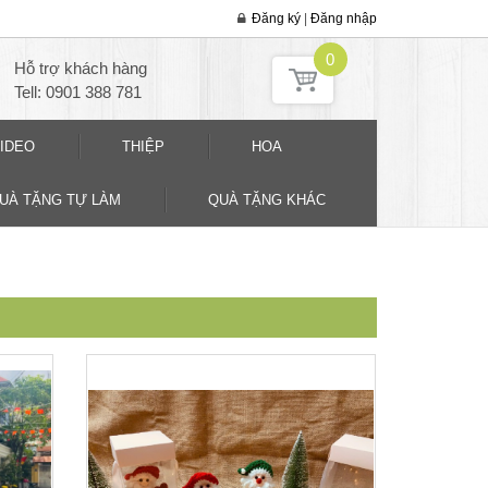
Đăng ký
|
Đăng nhập
0
Hỗ trợ khách hàng
Tell: 0901 388 781
IDEO
THIỆP
HOA
QUÀ TẶNG TỰ LÀM
QUÀ TẶNG KHÁC