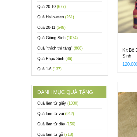
Quà 20-10
(677)
Quà Halloween
(261)
Quà 20-11
(549)
Quà Giáng Sinh
(1074)
Quà "thích thì tặng"
(808)
Kit Bộ
Sinh
Quà Phục Sinh
(86)
120.00
Quà 1-6
(137)
DANH MỤC QUÀ TẶNG
Quà làm từ giấy
(1030)
Quà làm từ vải
(942)
Quà làm từ dây
(156)
Quà làm từ gỗ
(718)