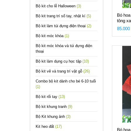
Bộ kit cho lễ Halloween
(3)
Bó hoa
Bộ kit trang trí sổ tay, nhật kí
(5)
tông x
Bộ kit làm túi đựng điện thoại
(2)
85.000
Bộ kit móc khóa
(1)
Bộ kit móc khóa và túi đựng điện
thoại
Bộ kit làm dụng cụ học tập
(10)
Bộ kit vẽ và trang trí vật gỗ
(26)
Combo bộ kit dành cho bé 6-10 tuổi
(1)
Bộ kit rối tay
(13)
Bộ kit khung tranh
(9)
Bộ Kit khung ảnh
(3)
Kit heo đất
(17)
Bó hoa