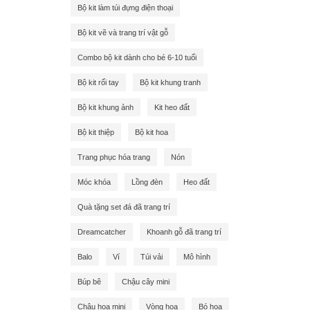
Bộ kit làm túi đựng điện thoại
Bộ kit vẽ và trang trí vật gỗ
Combo bộ kit dành cho bé 6-10 tuổi
Bộ kit rối tay
Bộ kit khung tranh
Bộ kit khung ảnh
Kit heo đất
Bộ kit thiệp
Bộ kit hoa
Trang phục hóa trang
Nón
Móc khóa
Lồng đèn
Heo đất
Quà tặng set đá đã trang trí
Dreamcatcher
Khoanh gỗ đã trang trí
Balo
Ví
Túi vải
Mô hình
Búp bê
Chậu cây mini
Chậu hoa mini
Vòng hoa
Bó hoa