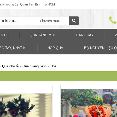
), Phường 12, Quận Tân Bình, Tp HCM
ÊN HỆ
QUÀ TẶNG MỚI
BÁN CHẠY
V
SỐ TAY, NHẬT KÍ
HỘP QUÀ
BỘ NGUYÊN LIỆU 
»
Quà cho lễ
»
Quà Giáng Sinh
»
Hoa