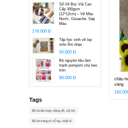
Sổ Vẽ Bọc Vải Cao
Cấp 300gsm
(12*12cm) – Vẽ Màu
Nước, Gouache, Sáp
Màu
178.000 Đ
Tập học sinh vẽ tay
môn Âm nhạc
50.000 Đ
Bộ nguyên liệu làm
tranh pompom chú heo
tròn
80.000 Đ
chậu h
vàng
160.00
Tags
Bộ kit làm kẹp, băng đô, cột tóc
Bộ kit trang trí sổ tay, nhật kí