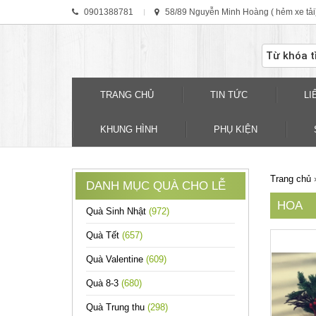
0901388781
58/89 Nguyễn Minh Hoàng ( hẻm xe tải
TRANG CHỦ
TIN TỨC
LI
KHUNG HÌNH
PHỤ KIỆN
Trang chủ
DANH MỤC QUÀ CHO LỄ
HOA
Quà Sinh Nhật
(972)
Quà Tết
(657)
Quà Valentine
(609)
Quà 8-3
(680)
Quà Trung thu
(298)