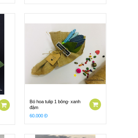
Bó hoa tulip 1 bông- xanh
đậm
60.000 Đ