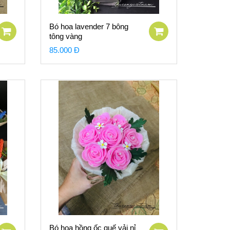
Bó hoa lavender 7 bông
tông vàng
85.000 Đ
Bó hoa hồng ốc quế vải nỉ