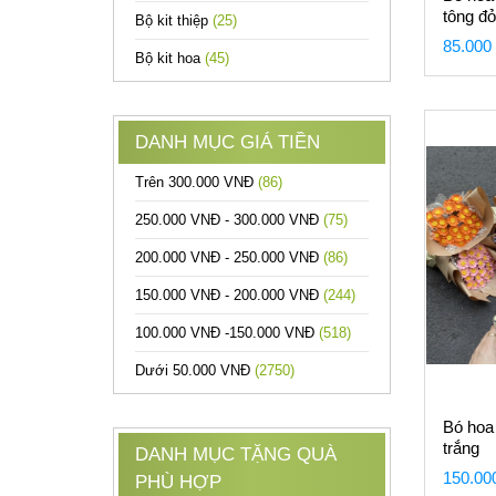
tông đỏ
Bộ kit thiệp
(25)
85.000
Bộ kit hoa
(45)
DANH MỤC GIÁ TIỀN
Trên 300.000 VNĐ
(86)
250.000 VNĐ - 300.000 VNĐ
(75)
200.000 VNĐ - 250.000 VNĐ
(86)
150.000 VNĐ - 200.000 VNĐ
(244)
100.000 VNĐ -150.000 VNĐ
(518)
Dưới 50.000 VNĐ
(2750)
Bó hoa 
trắng
DANH MỤC TẶNG QUÀ
150.00
PHÙ HỢP