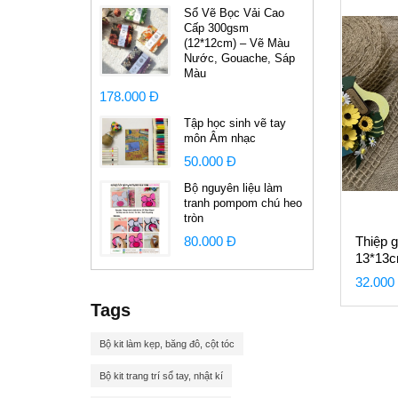
Sổ Vẽ Bọc Vải Cao
Cấp 300gsm
(12*12cm) – Vẽ Màu
Nước, Gouache, Sáp
Màu
178.000 Đ
Tập học sinh vẽ tay
môn Âm nhạc
50.000 Đ
Bộ nguyên liệu làm
tranh pompom chú heo
tròn
80.000 Đ
Thiệp 
13*13
32.000
Tags
Bộ kit làm kẹp, băng đô, cột tóc
Bộ kit trang trí sổ tay, nhật kí