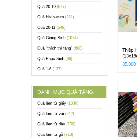
Quà 20-10
(677)
Quà Halloween
(261)
Quà 20-11
(549)
Quà Giáng Sinh
(1074)
Quà "thích thì tặng"
(808)
Thiệp 
(13x19
Quà Phục Sinh
(86)
35.000
Quà 1-6
(137)
DANH MỤC QUÀ TẶNG
Quà làm từ giấy
(1030)
Quà làm từ vải
(942)
Quà làm từ dây
(156)
Quà làm từ gỗ
(718)