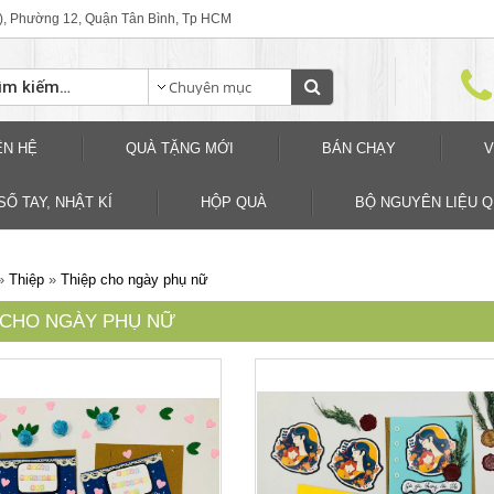
), Phường 12, Quận Tân Bình, Tp HCM
ÊN HỆ
QUÀ TẶNG MỚI
BÁN CHẠY
V
SỐ TAY, NHẬT KÍ
HỘP QUÀ
BỘ NGUYÊN LIỆU 
»
Thiệp
»
Thiệp cho ngày phụ nữ
 CHO NGÀY PHỤ NỮ