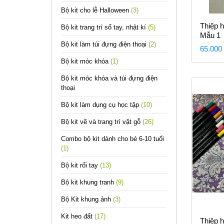
Bộ kit cho lễ Halloween
(3)
Thiệp 
Bộ kit trang trí sổ tay, nhật kí
(5)
Mẫu 1
Bộ kit làm túi đựng điện thoại
(2)
65.000
Bộ kit móc khóa
(1)
Bộ kit móc khóa và túi đựng điện
thoại
Bộ kit làm dụng cụ học tập
(10)
Bộ kit vẽ và trang trí vật gỗ
(26)
Combo bộ kit dành cho bé 6-10 tuổi
(1)
Bộ kit rối tay
(13)
Bộ kit khung tranh
(9)
Bộ Kit khung ảnh
(3)
Kit heo đất
(17)
Thiệp h