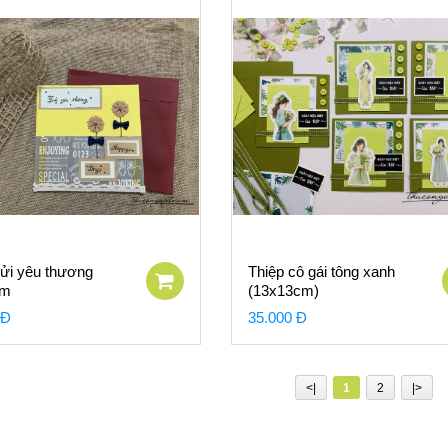
gửi yêu thương
Thiệp cô gái tông xanh
cm
(13x13cm)
 Đ
35.000 Đ
<|
1
2
|>