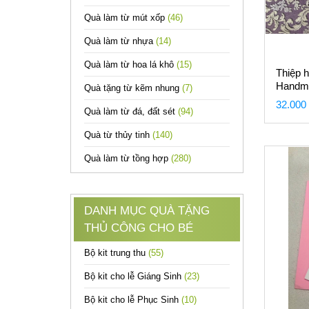
Quà làm từ mút xốp
(46)
Quà làm từ nhựa
(14)
Quà làm từ hoa lá khô
(15)
Thiệp h
Handm
Quà tặng từ kẽm nhung
(7)
trắng
32.000
Quà làm từ đá, đất sét
(94)
Quà từ thủy tinh
(140)
Quà làm từ tồng hợp
(280)
DANH MỤC QUÀ TẶNG
THỦ CÔNG CHO BÉ
Bộ kit trung thu
(55)
Bộ kit cho lễ Giáng Sinh
(23)
Bộ kit cho lễ Phục Sinh
(10)