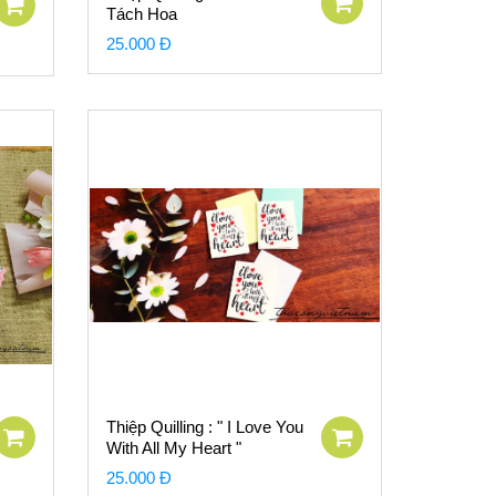
Tách Hoa
25.000 Đ
Thiệp Quilling : " I Love You
With All My Heart "
25.000 Đ