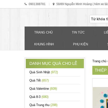
0901388781
58/89 Nguyễn Minh Hoàng ( hẻm xe tải
TRANG CHỦ
TIN TỨC
LI
KHUNG HÌNH
PHỤ KIỆN
Trang chủ
DANH MỤC QUÀ CHO LỄ
THIỆP
Quà Sinh Nhật
(972)
Quà Tết
(657)
Quà Valentine
(609)
Quà 8-3
(680)
Quà Trung thu
(298)