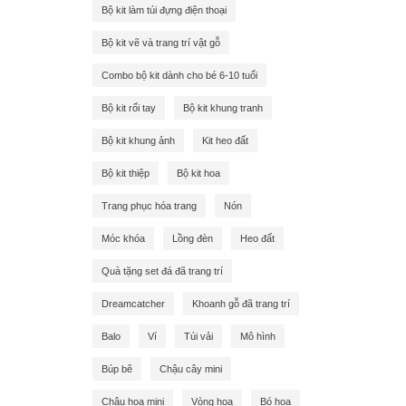
Bộ kit làm túi đựng điện thoại
Bộ kit vẽ và trang trí vật gỗ
Combo bộ kit dành cho bé 6-10 tuổi
Bộ kit rối tay
Bộ kit khung tranh
Bộ kit khung ảnh
Kit heo đất
Bộ kit thiệp
Bộ kit hoa
Trang phục hóa trang
Nón
Móc khóa
Lồng đèn
Heo đất
Quà tặng set đá đã trang trí
Dreamcatcher
Khoanh gỗ đã trang trí
Balo
Ví
Túi vải
Mô hình
Búp bê
Chậu cây mini
Chậu hoa mini
Vòng hoa
Bó hoa