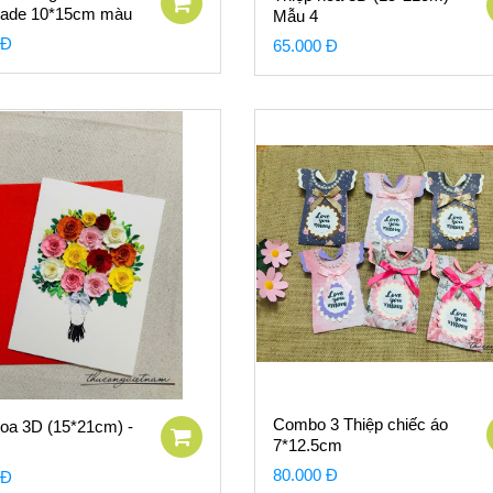
ade 10*15cm màu
Mẫu 4
 Đ
65.000 Đ
Combo 3 Thiệp chiếc áo
hoa 3D (15*21cm) -
7*12.5cm
80.000 Đ
 Đ