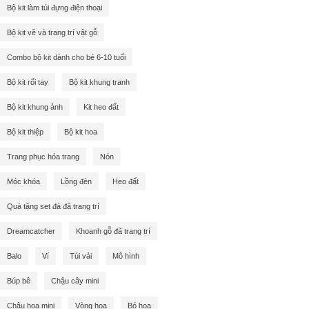
Bộ kit làm túi đựng điện thoại
Bộ kit vẽ và trang trí vật gỗ
Combo bộ kit dành cho bé 6-10 tuổi
Bộ kit rối tay
Bộ kit khung tranh
Bộ kit khung ảnh
Kit heo đất
Bộ kit thiệp
Bộ kit hoa
Trang phục hóa trang
Nón
Móc khóa
Lồng đèn
Heo đất
Quà tặng set đá đã trang trí
Dreamcatcher
Khoanh gỗ đã trang trí
Balo
Ví
Túi vải
Mô hình
Búp bê
Chậu cây mini
Chậu hoa mini
Vòng hoa
Bó hoa