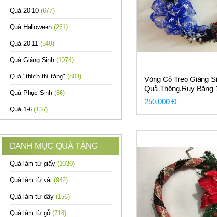
Quà 20-10
(677)
Quà Halloween
(261)
Quà 20-11
(549)
Quà Giáng Sinh
(1074)
Quà "thích thì tặng"
(808)
Vòng Cỏ Treo Giáng S
Quả Thông,Ruy Băng 
Quà Phục Sinh
(86)
250.000 Đ
Quà 1-6
(137)
DANH MỤC QUÀ TẶNG
Quà làm từ giấy
(1030)
Quà làm từ vải
(942)
Quà làm từ dây
(156)
Quà làm từ gỗ
(718)