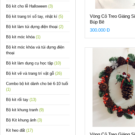
Bộ kit cho lễ Halloween
(3)
Vòng Cỏ Treo Giáng S
Bộ kit trang trí sổ tay, nhật kí
(5)
Búp Bê
Bộ kit làm túi đựng điện thoại
(2)
300.000 Đ
Bộ kit móc khóa
(1)
Bộ kit móc khóa và túi đựng điện
thoại
Bộ kit làm dụng cụ học tập
(10)
Bộ kit vẽ và trang trí vật gỗ
(26)
Combo bộ kit dành cho bé 6-10 tuổi
(1)
Bộ kit rối tay
(13)
Bộ kit khung tranh
(9)
Bộ Kit khung ảnh
(3)
Kit heo đất
(17)
Vòng Cỏ Treo Giáng S