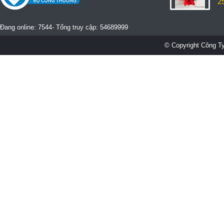
2
Đang online: 7544- Tổng truy cập: 54689999
© Copyright Công Ty