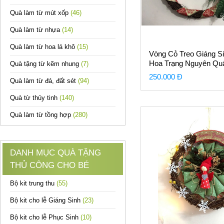
Quà làm từ mút xốp
(46)
Quà làm từ nhựa
(14)
Quà làm từ hoa lá khô
(15)
Vòng Cỏ Treo Giáng S
Hoa Trạng Nguyên Qu
Quà tặng từ kẽm nhung
(7)
Ruy Băng Vàng Đỏ
250.000 Đ
Quà làm từ đá, đất sét
(94)
Quà từ thủy tinh
(140)
Quà làm từ tồng hợp
(280)
DANH MỤC QUÀ TẶNG
THỦ CÔNG CHO BÉ
Bộ kit trung thu
(55)
Bộ kit cho lễ Giáng Sinh
(23)
Bộ kit cho lễ Phục Sinh
(10)