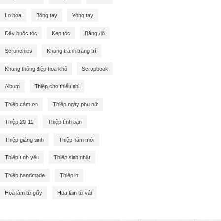
Lọ hoa
Bông tay
Vòng tay
Dây buộc tóc
Kẹp tóc
Băng đô
Scrunchies
Khung tranh trang trí
Khung thông điệp hoa khô
Scrapbook
Album
Thiệp cho thiếu nhi
Thiệp cảm ơn
Thiệp ngày phụ nữ
Thiệp 20-11
Thiệp tình bạn
Thiệp giáng sinh
Thiệp năm mới
Thiệp tình yêu
Thiệp sinh nhật
Thiệp handmade
Thiệp in
Hoa làm từ giấy
Hoa làm từ vải