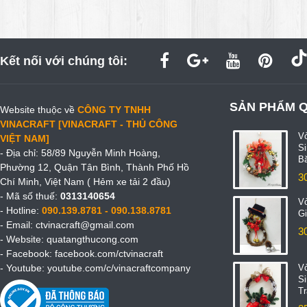
Kết nối với chúng tôi:
SẢN PHẨM 
Website thuộc về
CÔNG TY TNHH
VINACRAFT [VINACRAFT - THỦ CÔNG
V
VIỆT NAM]
S
- Địa chỉ: 58/89 Nguyễn Minh Hoàng,
B
Phường 12, Quận Tân Bình, Thành Phố Hồ
3
Chí Minh, Việt Nam ( Hẻm xe tải 2 đầu)
- Mã số thuế:
0313140654
V
- Hotline:
090.139.8781 - 090.138.8781
Gi
- Email:
ctvinacraft@gmail.com
3
- Website:
quatangthucong.com
- Facebook:
facebook.com/ctvinacraft
- Youtube:
youtube.com/c/vinacraftcompany
V
S
T