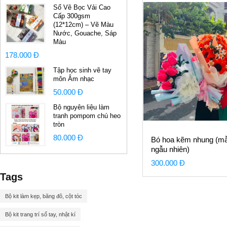
Sổ Vẽ Bọc Vải Cao
Cấp 300gsm
(12*12cm) – Vẽ Màu
Nước, Gouache, Sáp
Màu
178.000 Đ
Tập học sinh vẽ tay
môn Âm nhạc
50.000 Đ
Bộ nguyên liệu làm
tranh pompom chú heo
tròn
80.000 Đ
Bó hoa kẽm nhung (m
ngẫu nhiên)
300.000 Đ
Tags
Bộ kit làm kẹp, băng đô, cột tóc
Bộ kit trang trí sổ tay, nhật kí