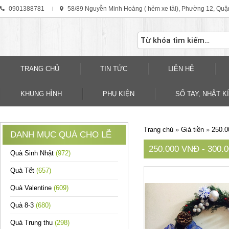
0901388781
58/89 Nguyễn Minh Hoàng ( hẻm xe tải), Phường 12, Quậ
TRANG CHỦ
TIN TỨC
LIÊN HỆ
KHUNG HÌNH
PHỤ KIỆN
SỐ TAY, NHẬT KÍ
Trang chủ
»
Giá tiền
»
250.0
DANH MỤC QUÀ CHO LỄ
250.000 VNĐ - 300.
Quà Sinh Nhật
(972)
Quà Tết
(657)
Quà Valentine
(609)
Quà 8-3
(680)
Quà Trung thu
(298)