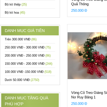
Quả Thông
Bộ kit thiệp
(25)
250.000 Đ
Bộ kit hoa
(45)
DANH MỤC GIÁ TIỀN
Trên 300.000 VNĐ
(86)
250.000 VNĐ - 300.000 VNĐ
(75)
200.000 VNĐ - 250.000 VNĐ
(86)
150.000 VNĐ - 200.000 VNĐ
(244)
100.000 VNĐ -150.000 VNĐ
(518)
Dưới 50.000 VNĐ
(2750)
Vòng Cỏ Treo Giáng S
Nơ Ruy Băng 1
DANH MỤC TẶNG QUÀ
250.000 Đ
PHÙ HỢP