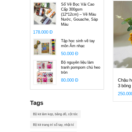
Sổ Vẽ Bọc Vải Cao
Cấp 300gsm
(12*12cm) – Vẽ Màu
Nước, Gouache, Sáp
Màu
178.000 Đ
Tập học sinh vẽ tay
môn Âm nhạc
50.000 Đ
Bộ nguyên liệu làm
tranh pompom chú heo
tròn
80.000 Đ
Chậu h
3 bông
250.00
Tags
Bộ kit làm kẹp, băng đô, cột tóc
Bộ kit trang trí sổ tay, nhật kí