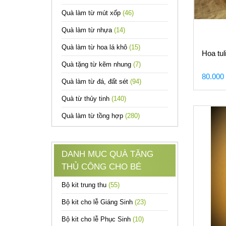
Quà làm từ mút xốp
(46)
Quà làm từ nhựa
(14)
Quà làm từ hoa lá khô
(15)
Hoa tuli
Quà tặng từ kẽm nhung
(7)
80.000
Quà làm từ đá, đất sét
(94)
Quà từ thủy tinh
(140)
Quà làm từ tồng hợp
(280)
DANH MỤC QUÀ TẶNG
THỦ CÔNG CHO BÉ
Bộ kit trung thu
(55)
Bộ kit cho lễ Giáng Sinh
(23)
Bộ kit cho lễ Phục Sinh
(10)