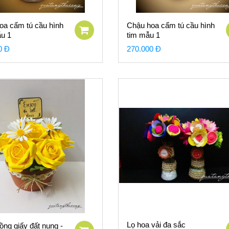
a cẩm tú cầu hình
Chậu hoa cẩm tú cầu hình
ẫu 1
tim mẫu 1
0 Đ
270.000 Đ
Lọ hoa vải đa sắc
ng giấy đất nung -