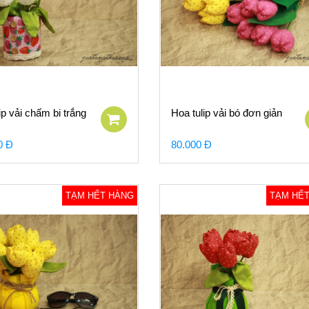
p vải chấm bi trắng
Hoa tulip vải bó đơn giản
0 Đ
80.000 Đ
TẠM HẾT HÀNG
TẠM HẾ