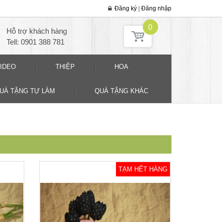
Đăng ký
|
Đăng nhập
0
Hỗ trợ khách hàng
Tell: 0901 388 781
IDEO
THIỆP
HOA
QUÀ TẶNG TỰ LÀM
QUÀ TẶNG KHÁC
TẠM HẾT HÀNG