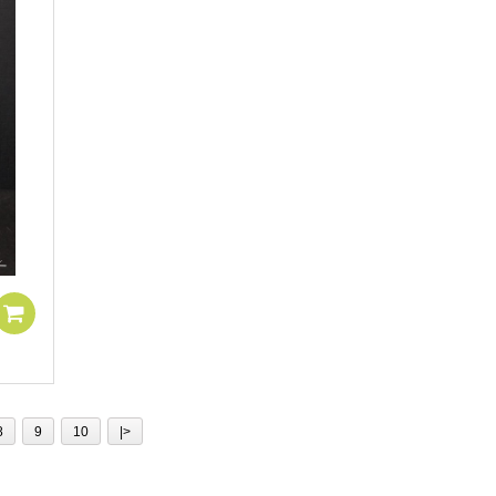
8
9
10
|>