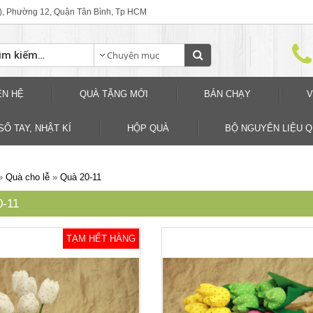
), Phường 12, Quận Tân Bình, Tp HCM
ÊN HỆ
QUÀ TẶNG MỚI
BÁN CHẠY
V
SỐ TAY, NHẬT KÍ
HỘP QUÀ
BỘ NGUYÊN LIỆU 
»
Quà cho lễ
»
Quà 20-11
-11
TẠM HẾT HÀNG