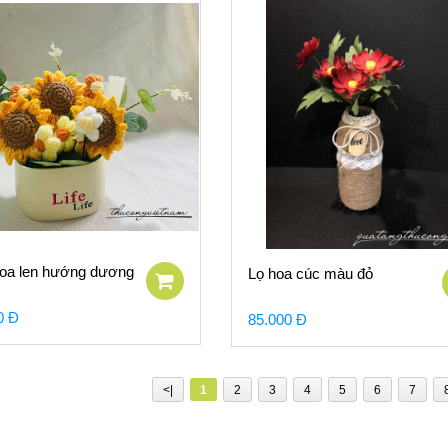
oa len hướng dương
Lọ hoa cúc màu đỏ
0 Đ
85.000 Đ
<|
1
2
3
4
5
6
7