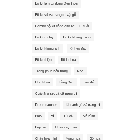
Bộ kit làm túi đựng điện thoại
Bộ kit vẽ và trang trí vật gỗ
Combo bộ kit dành cho bé 6-10 tuổi
Bộ kit rối tay
Bộ kit khung tranh
Bộ kit khung ảnh
Kit heo đất
Bộ kit thiệp
Bộ kit hoa
Trang phục hóa trang
Nón
Móc khóa
Lồng đèn
Heo đất
Quà tặng set đá đã trang trí
Dreamcatcher
Khoanh gỗ đã trang trí
Balo
Ví
Túi vải
Mô hình
Búp bê
Chậu cây mini
Chậu hoa mini
Vòng hoa
Bó hoa