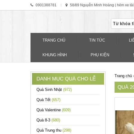
0901388781
58/89 Nguyễn Minh Hoàng ( hẻm xe tải
TRANG CHỦ
TIN TỨC
LI
KHUNG HÌNH
PHỤ KIỆN
Trang chủ
DANH MỤC QUÀ CHO LỄ
QUÀ 20
Quà Sinh Nhật
(972)
Quà Tết
(657)
Quà Valentine
(609)
Quà 8-3
(680)
Quà Trung thu
(298)