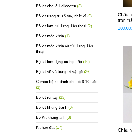
Bộ kit cho lễ Halloween
(3)
Chậu ho
Bộ kit trang trí sổ tay, nhật kí
(5)
tròn m
Bộ kit làm túi đựng điện thoại
(2)
100.00
Bộ kit móc khóa
(1)
Bộ kit móc khóa và túi đựng điện
thoại
Bộ kit làm dụng cụ học tập
(10)
Bộ kit vẽ và trang trí vật gỗ
(26)
Combo bộ kit dành cho bé 6-10 tuổi
(1)
Bộ kit rối tay
(13)
Bộ kit khung tranh
(9)
Bộ Kit khung ảnh
(3)
Kit heo đất
(17)
Chậu hồ