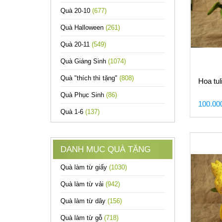
Quà 20-10
(677)
Quà Halloween
(261)
Quà 20-11
(549)
Quà Giáng Sinh
(1074)
Quà "thích thì tặng"
(808)
Hoa tuli
Quà Phục Sinh
(86)
100.00
Quà 1-6
(137)
DANH MỤC QUÀ TẶNG
Quà làm từ giấy
(1030)
Quà làm từ vải
(942)
Quà làm từ dây
(156)
Quà làm từ gỗ
(718)