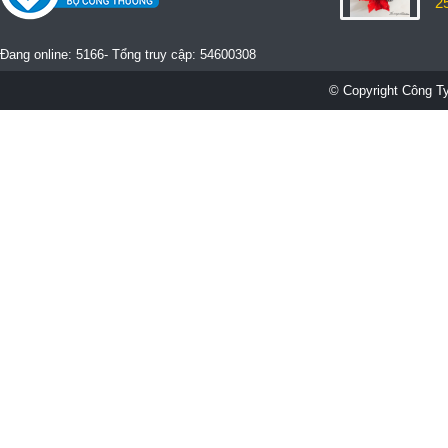
2
Đang online: 5166- Tổng truy cập: 54600308
© Copyright Công Ty