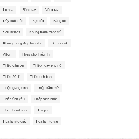
Lọ hoa
Bông tay
Vòng tay
Dây buộc tóc
Kẹp tóc
Băng đô
Scrunchies
Khung tranh trang trí
Khung thông điệp hoa khô
Scrapbook
Album
Thiệp cho thiếu nhi
Thiệp cảm ơn
Thiệp ngày phụ nữ
Thiệp 20-11
Thiệp tình bạn
Thiệp giáng sinh
Thiệp năm mới
Thiệp tình yêu
Thiệp sinh nhật
Thiệp handmade
Thiệp in
Hoa làm từ giấy
Hoa làm từ vải