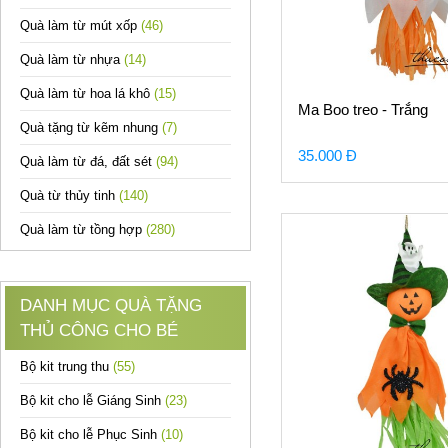
Quà làm từ mút xốp
(46)
Quà làm từ nhựa
(14)
Quà làm từ hoa lá khô
(15)
Ma Boo treo - Trắng
Quà tặng từ kẽm nhung
(7)
35.000 Đ
Quà làm từ đá, đất sét
(94)
Quà từ thủy tinh
(140)
Quà làm từ tồng hợp
(280)
DANH MỤC QUÀ TẶNG
THỦ CÔNG CHO BÉ
Bộ kit trung thu
(55)
Bộ kit cho lễ Giáng Sinh
(23)
Bộ kit cho lễ Phục Sinh
(10)