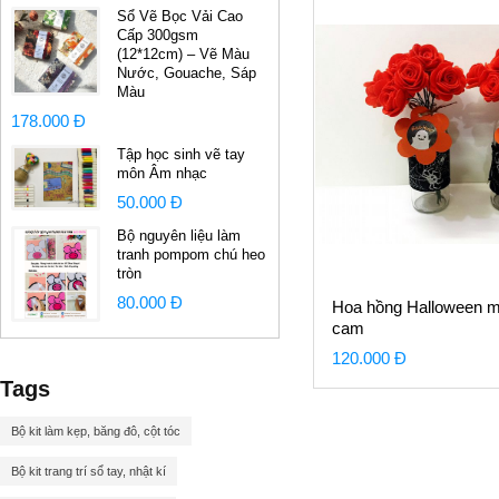
Sổ Vẽ Bọc Vải Cao
Cấp 300gsm
(12*12cm) – Vẽ Màu
Nước, Gouache, Sáp
Màu
178.000 Đ
Tập học sinh vẽ tay
môn Âm nhạc
50.000 Đ
Bộ nguyên liệu làm
tranh pompom chú heo
tròn
80.000 Đ
Hoa hồng Halloween 
cam
120.000 Đ
Tags
Bộ kit làm kẹp, băng đô, cột tóc
Bộ kit trang trí sổ tay, nhật kí