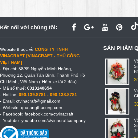
Kết nối với chúng tôi:
SẢN PHẨM 
Website thuộc về
CÔNG TY TNHH
VINACRAFT [VINACRAFT - THỦ CÔNG
V
VIỆT NAM]
S
- Địa chỉ: 58/89 Nguyễn Minh Hoàng,
B
Phường 12, Quận Tân Bình, Thành Phố Hồ
3
Chí Minh, Việt Nam ( Hẻm xe tải 2 đầu)
- Mã số thuế:
0313140654
V
- Hotline:
090.139.8781 - 090.138.8781
Gi
- Email:
ctvinacraft@gmail.com
3
- Website:
quatangthucong.com
- Facebook:
facebook.com/ctvinacraft
- Youtube:
youtube.com/c/vinacraftcompany
V
S
T