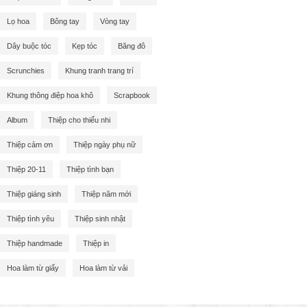
Lọ hoa
Bông tay
Vòng tay
Dây buộc tóc
Kẹp tóc
Băng đô
Scrunchies
Khung tranh trang trí
Khung thông điệp hoa khô
Scrapbook
Album
Thiệp cho thiếu nhi
Thiệp cảm ơn
Thiệp ngày phụ nữ
Thiệp 20-11
Thiệp tình bạn
Thiệp giáng sinh
Thiệp năm mới
Thiệp tình yêu
Thiệp sinh nhật
Thiệp handmade
Thiệp in
Hoa làm từ giấy
Hoa làm từ vải