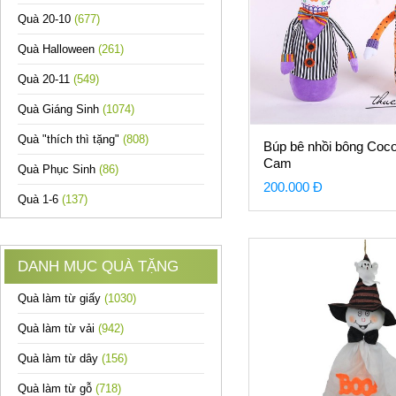
Quà 20-10
(677)
Quà Halloween
(261)
Quà 20-11
(549)
Quà Giáng Sinh
(1074)
Quà "thích thì tặng"
(808)
Búp bê nhồi bông Coco
Cam
Quà Phục Sinh
(86)
200.000 Đ
Quà 1-6
(137)
DANH MỤC QUÀ TẶNG
Quà làm từ giấy
(1030)
Quà làm từ vải
(942)
Quà làm từ dây
(156)
Quà làm từ gỗ
(718)