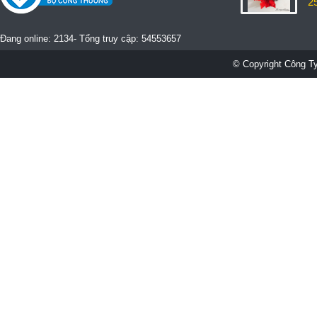
2
Đang online: 2134- Tổng truy cập: 54553657
© Copyright Công Ty