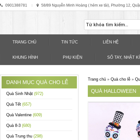
0901388781
58/89 Nguyễn Minh Hoàng ( hẻm xe tải), Phường 12, Quậ
TRANG CHỦ
TIN TỨC
LIÊN HỆ
KHUNG HÌNH
PHỤ KIỆN
SỐ TAY, NHẬT KÍ
Trang chủ
»
Quà cho lễ
»
Qu
DANH MỤC QUÀ CHO LỄ
QUÀ HALLOWEEN
Quà Sinh Nhật
(972)
Quà Tết
(657)
Quà Valentine
(609)
Quà 8-3
(680)
Quà Trung thu
(298)