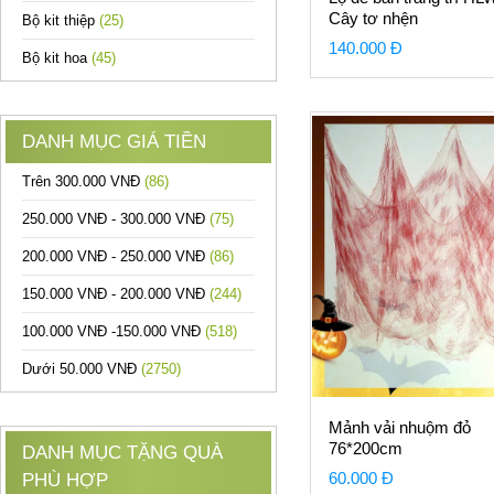
Cây tơ nhện
Bộ kit thiệp
(25)
140.000 Đ
Bộ kit hoa
(45)
DANH MỤC GIÁ TIỀN
Trên 300.000 VNĐ
(86)
250.000 VNĐ - 300.000 VNĐ
(75)
200.000 VNĐ - 250.000 VNĐ
(86)
150.000 VNĐ - 200.000 VNĐ
(244)
100.000 VNĐ -150.000 VNĐ
(518)
Dưới 50.000 VNĐ
(2750)
Mảnh vải nhuộm đỏ
76*200cm
DANH MỤC TẶNG QUÀ
60.000 Đ
PHÙ HỢP