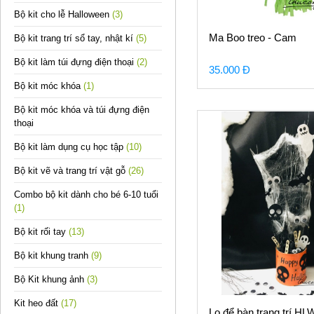
Bộ kit cho lễ Halloween
(3)
Ma Boo treo - Cam
Bộ kit trang trí sổ tay, nhật kí
(5)
Bộ kit làm túi đựng điện thoại
(2)
35.000 Đ
Bộ kit móc khóa
(1)
Bộ kit móc khóa và túi đựng điện
thoại
Bộ kit làm dụng cụ học tập
(10)
Bộ kit vẽ và trang trí vật gỗ
(26)
Combo bộ kit dành cho bé 6-10 tuổi
(1)
Bộ kit rối tay
(13)
Bộ kit khung tranh
(9)
Bộ Kit khung ảnh
(3)
Kit heo đất
(17)
Lọ để bàn trang trí HL