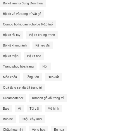
Bộ kit làm túi đựng điện thoại
Bộ kit vẽ và trang trí vật gỗ
Combo bộ kit dành cho bé 6-10 tuổi
Bộ kit rối tay
Bộ kit khung tranh
Bộ kit khung ảnh
Kit heo đất
Bộ kit thiệp
Bộ kit hoa
Trang phục hóa trang
Nón
Móc khóa
Lồng đèn
Heo đất
Quà tặng set đá đã trang trí
Dreamcatcher
Khoanh gỗ đã trang trí
Balo
Ví
Túi vải
Mô hình
Búp bê
Chậu cây mini
Chậu hoa mini
Vòng hoa
Bó hoa