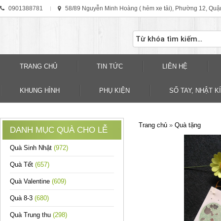
0901388781
58/89 Nguyễn Minh Hoàng ( hẻm xe tải), Phường 12, Quậ
TRANG CHỦ
TIN TỨC
LIÊN HỆ
KHUNG HÌNH
PHỤ KIỆN
SỐ TAY, NHẬT KÍ
Trang chủ
»
Quà tặng
DANH MỤC QUÀ CHO LỄ
Quà Sinh Nhật
(972)
Quà Tết
(657)
Quà Valentine
(609)
Quà 8-3
(680)
Quà Trung thu
(298)