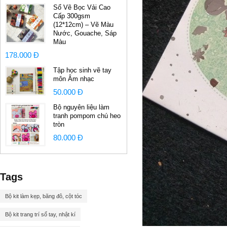
Sổ Vẽ Bọc Vải Cao
Cấp 300gsm
(12*12cm) – Vẽ Màu
Nước, Gouache, Sáp
Màu
178.000 Đ
Tập học sinh vẽ tay
môn Âm nhạc
50.000 Đ
Bộ nguyên liệu làm
tranh pompom chú heo
tròn
80.000 Đ
Tags
Bộ kit làm kẹp, băng đô, cột tóc
Bộ kit trang trí sổ tay, nhật kí