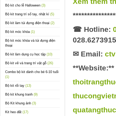
Xem thêm th
Bộ kit cho lễ Halloween
(3)
***************
Bộ kit trang trí sổ tay, nhật kí
(5)
Bộ kit làm túi đựng điện thoại
(2)
☎
Hotline:
Bộ kit móc khóa
(1)
028.627391
Bộ kit móc khóa và túi đựng điện
thoại
✉
Email:
ct
Bộ kit làm dụng cụ học tập
(10)
Bộ kit vẽ và trang trí vật gỗ
(26)
**Website:**
Combo bộ kit dành cho bé 6-10 tuổi
(1)
thoitrangth
Bộ kit rối tay
(13)
thucongvie
Bộ kit khung tranh
(9)
Bộ Kit khung ảnh
(3)
quatangthu
Kit heo đất
(17)