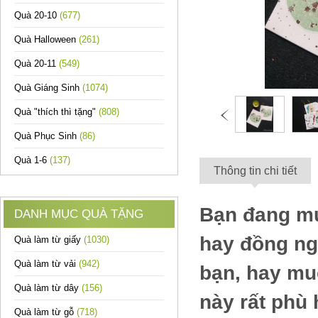
Quà 20-10
(677)
Quà Halloween
(261)
Quà 20-11
(549)
Quà Giáng Sinh
(1074)
Quà "thích thì tặng"
(808)
Quà Phục Sinh
(86)
Quà 1-6
(137)
Thông tin chi tiết
Bạn đang mu
DANH MỤC QUÀ TẶNG
hay đồng ng
Quà làm từ giấy
(1030)
Quà làm từ vải
(942)
bạn, hay muố
Quà làm từ dây
(156)
này rất phù 
Quà làm từ gỗ
(718)