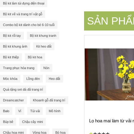
Bộ kit làm túi đựng điện thoại
Bộ kit vẽ và trang trí vật gỗ
SẢN PHẨ
Combo bộ kit dành cho bé 6-10 tuổi
Bộ kit rối tay
Bộ kit khung tranh
Bộ kit khung ảnh
Kit heo đất
Bộ kit thiệp
Bộ kit hoa
Trang phục hóa trang
Nón
Móc khóa
Lồng đèn
Heo đất
Quà tặng set đá đã trang trí
Dreamcatcher
Khoanh gỗ đã trang trí
Balo
Ví
Túi vải
Mô hình
Lọ hoa mai làm từ vải n
Búp bê
Chậu cây mini
Chậu hoa mini
Vòng hoa
Bó hoa