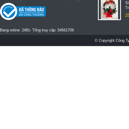
S
T
2
Đang online: 2481- Tổng truy cập: 54561709
© Copyright Công Ty