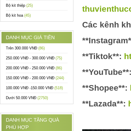
Bộ kit thiệp
(25)
thuvienthu
Bộ kit hoa
(45)
Các kênh k
DANH MỤC GIÁ TIỀN
**Instagram
Trên 300.000 VNĐ
(86)
**Tiktok**:
h
250.000 VNĐ - 300.000 VNĐ
(75)
200.000 VNĐ - 250.000 VNĐ
(86)
**YouTube**
150.000 VNĐ - 200.000 VNĐ
(244)
**Shopee**:
100.000 VNĐ -150.000 VNĐ
(518)
Dưới 50.000 VNĐ
(2750)
**Lazada**:
DANH MỤC TẶNG QUÀ
PHÙ HỢP