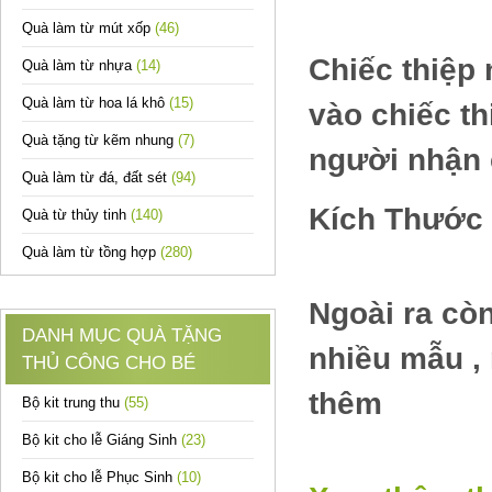
Quà làm từ mút xốp
(46)
Chiếc thiệp 
Quà làm từ nhựa
(14)
Quà làm từ hoa lá khô
(15)
vào chiếc th
Quà tặng từ kẽm nhung
(7)
người nhận c
Quà làm từ đá, đất sét
(94)
Kích Thước 
Quà từ thủy tinh
(140)
Quà làm từ tồng hợp
(280)
Ngoài ra còn
DANH MỤC QUÀ TẶNG
nhiều mẫu ,
THỦ CÔNG CHO BÉ
thêm
Bộ kit trung thu
(55)
Bộ kit cho lễ Giáng Sinh
(23)
Bộ kit cho lễ Phục Sinh
(10)