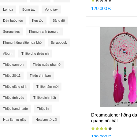
120.000 Đ
Lọ hoa
Bông tay
Vòng tay
Dây buộc tóc
Kẹp tóc
Băng đô
Scrunchies
Khung tranh trang trí
Khung thông điệp hoa khô
Scrapbook
Album
Thiệp cho thiếu nhi
Thiệp cảm ơn
Thiệp ngày phụ nữ
Thiệp 20-11
Thiệp tình bạn
Thiệp giáng sinh
Thiệp năm mới
Thiệp tình yêu
Thiệp sinh nhật
Thiệp handmade
Thiệp in
Dreamcatcher hồng dạ
Hoa làm từ giấy
Hoa làm từ vải
quang nổi bật
120.000 Đ