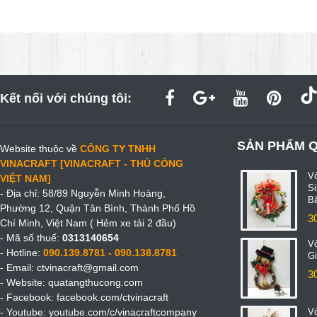
Kết nối với chúng tôi:
SẢN PHẨM 
Website thuộc về
CÔNG TY TNHH
VINACRAFT [VINACRAFT - THỦ CÔNG
V
VIỆT NAM]
S
- Địa chỉ: 58/89 Nguyễn Minh Hoàng,
B
Phường 12, Quận Tân Bình, Thành Phố Hồ
3
Chí Minh, Việt Nam ( Hẻm xe tải 2 đầu)
- Mã số thuế:
0313140654
V
- Hotline:
090.139.8781 - 090.138.8781
Gi
- Email:
ctvinacraft@gmail.com
3
- Website:
quatangthucong.com
- Facebook:
facebook.com/ctvinacraft
- Youtube:
youtube.com/c/vinacraftcompany
V