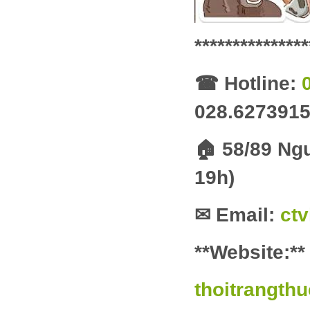
***************
☎
Hotline:
028.627391
🏠
58/89 Ngu
19h)
✉
Email:
ct
**Website:**
thoitrangth