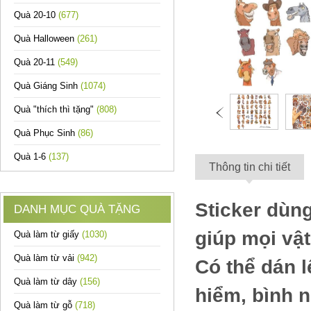
Quà 20-10
(677)
Quà Halloween
(261)
Quà 20-11
(549)
Quà Giáng Sinh
(1074)
Quà "thích thì tặng"
(808)
Quà Phục Sinh
(86)
Quà 1-6
(137)
Thông tin chi tiết
Sticker dùng
DANH MỤC QUÀ TẶNG
giúp mọi vậ
Quà làm từ giấy
(1030)
Quà làm từ vải
(942)
Có thể dán l
Quà làm từ dây
(156)
hiểm, bình 
Quà làm từ gỗ
(718)