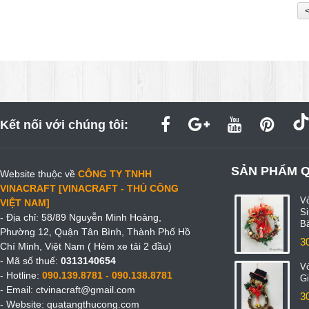
<
Kết nối với chúng tôi:
SẢN PHẨM 
Website thuộc về
CÔNG TY TNHH
VINACRAFT [VINACRAFT - THỦ CÔNG
V
VIỆT NAM]
S
- Địa chỉ: 58/89 Nguyễn Minh Hoàng,
B
Phường 12, Quận Tân Bình, Thành Phố Hồ
3
Chí Minh, Việt Nam ( Hẻm xe tải 2 đầu)
- Mã số thuế:
0313140654
V
- Hotline:
090.139.8781 - 090.138.8781
Gi
- Email:
ctvinacraft@gmail.com
3
- Website:
quatangthucong.com