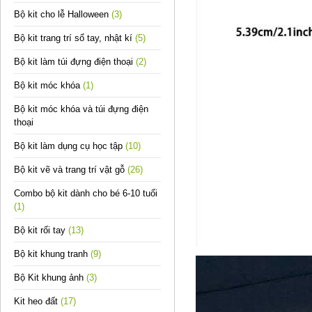
Bộ kit cho lễ Halloween
(3)
Bộ kit trang trí sổ tay, nhật kí
(5)
Bộ kit làm túi đựng điện thoại
(2)
Bộ kit móc khóa
(1)
Bộ kit móc khóa và túi đựng điện
thoại
Bộ kit làm dụng cụ học tập
(10)
Bộ kit vẽ và trang trí vật gỗ
(26)
Combo bộ kit dành cho bé 6-10 tuổi
(1)
Bộ kit rối tay
(13)
Bộ kit khung tranh
(9)
Bộ Kit khung ảnh
(3)
Kit heo đất
(17)