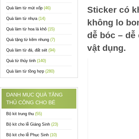
Sticker có 
Quà làm từ mút xốp
(46)
Quà làm từ nhựa
(14)
không lo bo
Quà làm từ hoa lá khô
(15)
dễ bóc – dễ 
Quà tặng từ kẽm nhung
(7)
vật dụng.
Quà làm từ đá, đất sét
(94)
Quà từ thủy tinh
(140)
Quà làm từ tồng hợp
(280)
DANH MỤC QUÀ TẶNG
THỦ CÔNG CHO BÉ
Bộ kit trung thu
(55)
Bộ kit cho lễ Giáng Sinh
(23)
Bộ kit cho lễ Phục Sinh
(10)