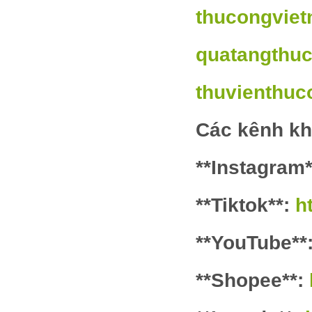
thucongvie
quatangthu
thuvienthu
Các kênh k
**Instagram
**Tiktok**:
h
**YouTube**
**Shopee**: