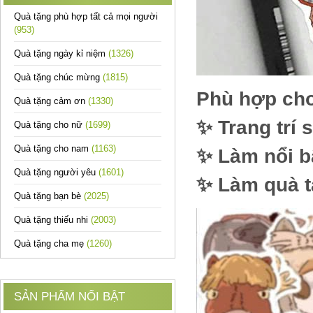
Quà tặng phù hợp tất cả mọi người
(953)
Quà tặng ngày kỉ niệm
(1326)
Quà tặng chúc mừng
(1815)
Phù hợp cho
Quà tặng cảm ơn
(1330)
✨ Trang trí 
Quà tặng cho nữ
(1699)
Quà tặng cho nam
(1163)
✨ Làm nổi bậ
Quà tặng người yêu
(1601)
✨ Làm quà t
Quà tặng bạn bè
(2025)
Quà tặng thiếu nhi
(2003)
Quà tặng cha mẹ
(1260)
SẢN PHẨM NỔI BẬT