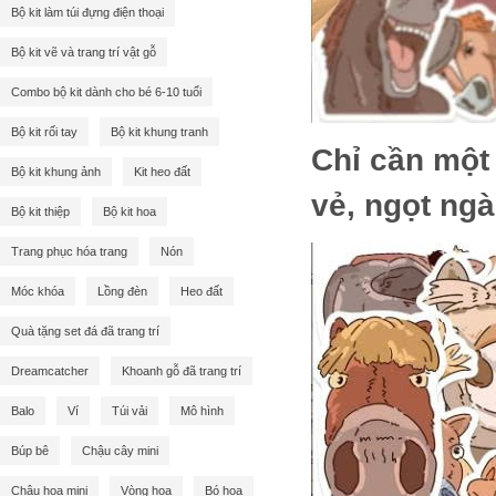
Bộ kit làm túi đựng điện thoại
Bộ kit vẽ và trang trí vật gỗ
Combo bộ kit dành cho bé 6-10 tuổi
Bộ kit rối tay
Bộ kit khung tranh
Chỉ cần một 
Bộ kit khung ảnh
Kit heo đất
vẻ, ngọt ng
Bộ kit thiệp
Bộ kit hoa
Trang phục hóa trang
Nón
Móc khóa
Lồng đèn
Heo đất
Quà tặng set đá đã trang trí
Dreamcatcher
Khoanh gỗ đã trang trí
Balo
Ví
Túi vải
Mô hình
Búp bê
Chậu cây mini
Chậu hoa mini
Vòng hoa
Bó hoa