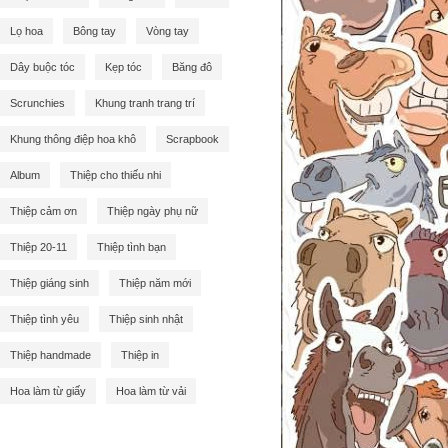
Lọ hoa
Bông tay
Vòng tay
Dây buộc tóc
Kẹp tóc
Băng đô
Scrunchies
Khung tranh trang trí
Khung thông điệp hoa khô
Scrapbook
Album
Thiệp cho thiếu nhi
Thiệp cảm ơn
Thiệp ngày phụ nữ
Thiệp 20-11
Thiệp tình bạn
Thiệp giáng sinh
Thiệp năm mới
Thiệp tình yêu
Thiệp sinh nhật
Thiệp handmade
Thiệp in
Hoa làm từ giấy
Hoa làm từ vải