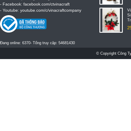
- Facebook:
facebook.com/ctvinacraft
- Youtube:
youtube.com/c/vinacraftcompany
V
S
T
2
Đang online: 6370- Tổng truy cập: 54681430
© Copyright Công Ty