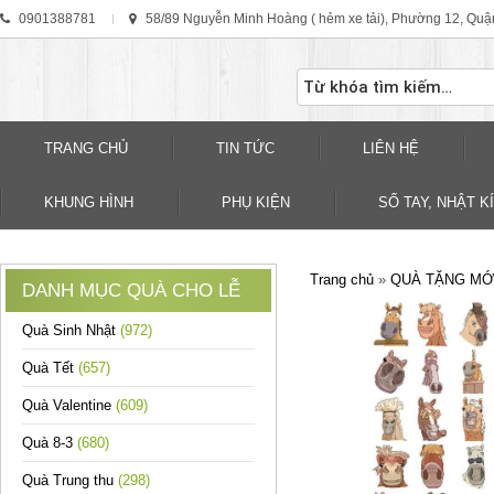
0901388781
58/89 Nguyễn Minh Hoàng ( hẻm xe tải), Phường 12, Quậ
TRANG CHỦ
TIN TỨC
LIÊN HỆ
KHUNG HÌNH
PHỤ KIỆN
SỐ TAY, NHẬT KÍ
Trang chủ
»
QUÀ TẶNG MỚ
DANH MỤC QUÀ CHO LỄ
Quà Sinh Nhật
(972)
Quà Tết
(657)
Quà Valentine
(609)
Quà 8-3
(680)
Quà Trung thu
(298)