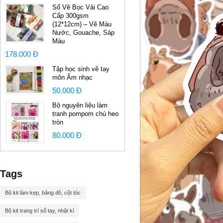
Sổ Vẽ Bọc Vải Cao
Cấp 300gsm
(12*12cm) – Vẽ Màu
Nước, Gouache, Sáp
Màu
178.000 Đ
Tập học sinh vẽ tay
môn Âm nhạc
50.000 Đ
Bộ nguyên liệu làm
tranh pompom chú heo
tròn
80.000 Đ
Tags
Bộ kit làm kẹp, băng đô, cột tóc
Bộ kit trang trí sổ tay, nhật kí